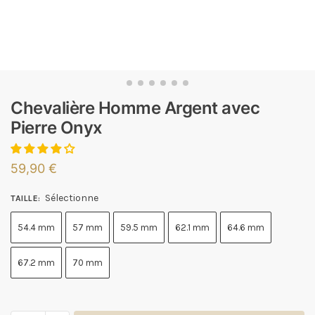
Chevalière Homme Argent avec
Pierre Onyx
59,90
€
Sélectionne
TAILLE
:
54.4 mm
57 mm
59.5 mm
62.1 mm
64.6 mm
67.2 mm
70 mm