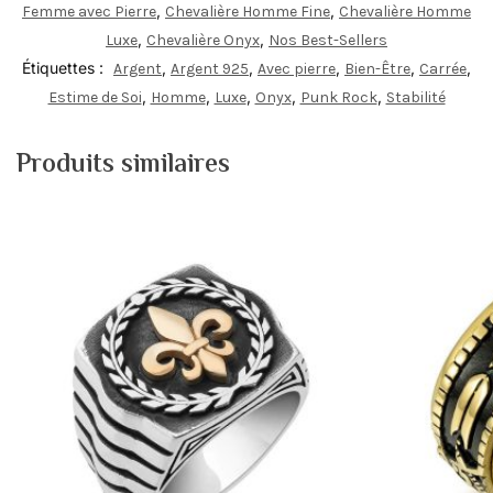
,
,
Femme avec Pierre
Chevalière Homme Fine
Chevalière Homme
,
,
Luxe
Chevalière Onyx
Nos Best-Sellers
Étiquettes :
,
,
,
,
,
Argent
Argent 925
Avec pierre
Bien-Être
Carrée
,
,
,
,
,
Estime de Soi
Homme
Luxe
Onyx
Punk Rock
Stabilité
Produits similaires