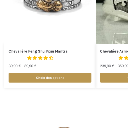
Chevalière Feng Shui Pixiu Mantra
Chevalière Armo
39,90
€
–
89,90
€
239,90
€
–
359,9
Choix des options