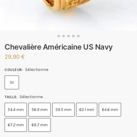
Chevalière Américaine US Navy
29,90
€
Sélectionne
COULEUR
:
Or
Sélectionne
TAILLE
:
54.4 mm
56.9 mm
59.5 mm
62.1 mm
64.6 mm
67.2 mm
69.7 mm