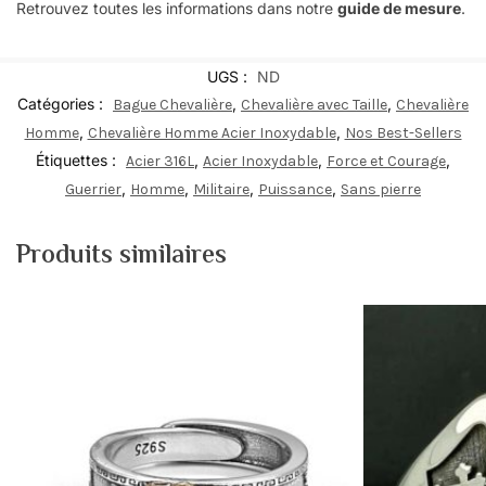
Retrouvez toutes les informations dans notre
guide de mesure
.
UGS :
ND
Catégories :
,
,
Bague Chevalière
Chevalière avec Taille
Chevalière
,
,
Homme
Chevalière Homme Acier Inoxydable
Nos Best-Sellers
Étiquettes :
,
,
,
Acier 316L
Acier Inoxydable
Force et Courage
,
,
,
,
Guerrier
Homme
Militaire
Puissance
Sans pierre
Produits similaires