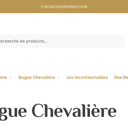
CHEVALIEREHOMME.COM
cherche
emme
Bague Chevalière
Les Incontournables
Nos Be
gue Chevalière