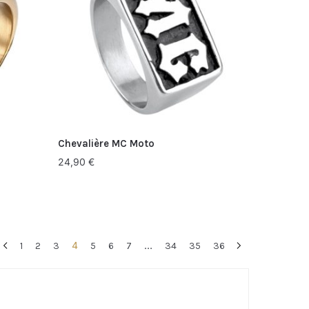
Chevalière MC Moto
24,90
€
4
…
1
2
3
5
6
7
34
35
36