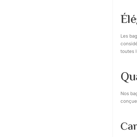
Élé
Les bag
considé
toutes 
Qu
Nos bag
conçue 
Car