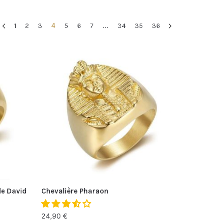
4
…
1
2
3
5
6
7
34
35
36
de David
Chevalière Pharaon
24,90
€